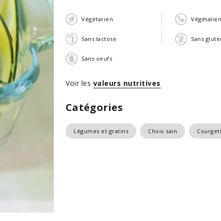
Végétarien
Végétalie
Sans lactose
Sans glute
Sans oeufs
Voir les
valeurs nutritives
Catégories
Légumes et gratins
Choix sain
Courgette