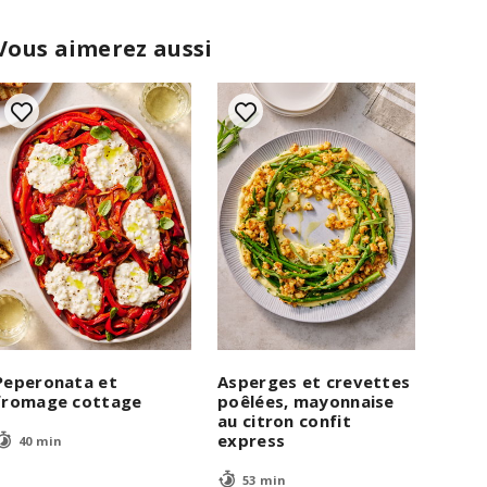
Vous aimerez aussi
Peperonata et
Asperges et crevettes
fromage cottage
poêlées, mayonnaise
au citron confit
express
40 min
53 min