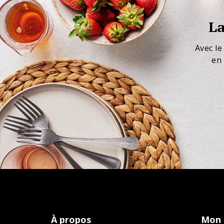
La
Avec le
en 
À propos
Mon