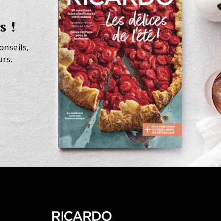
s !
onseils,
urs.