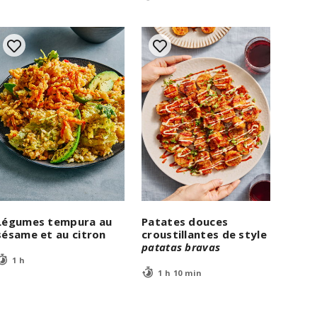
Légumes tempura au
Patates douces
sésame et au citron
croustillantes de style
patatas bravas
1 h
1 h 10 min