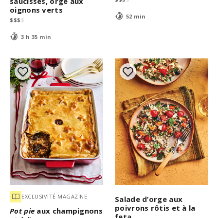
saucisses, orge aux
oignons verts
52 min
$
$
$
$
3 h 35 min
EXCLUSIVITÉ MAGAZINE
Salade d’orge aux
poivrons rôtis et à la
Pot pie
aux champignons
feta