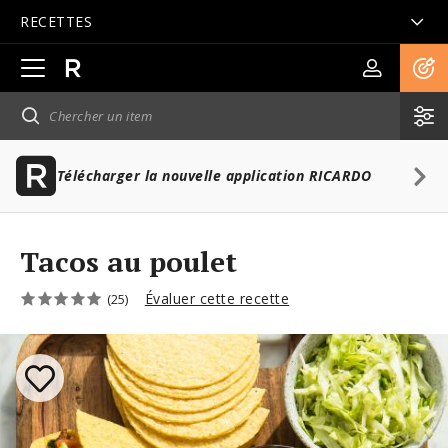
RECETTES
Ouvrir
la
navigation
principale
Télécharger la nouvelle application RICARDO
Tacos au poulet
Évaluer cette recette
(25)