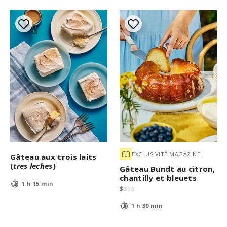
EXCLUSIVITÉ MAGAZINE
Gâteau aux trois laits
(
tres leches
)
Gâteau Bundt au citron,
chantilly et bleuets
1 h 15 min
$
$
$
$
1 h 30 min