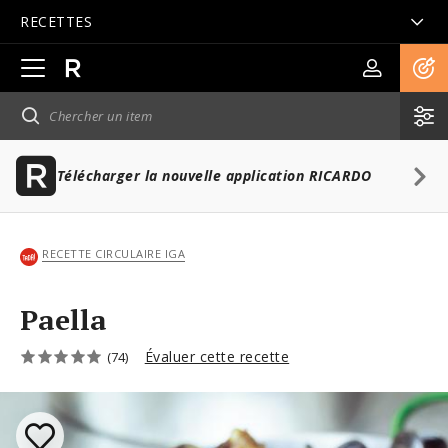
RECETTES
Ouvrir
la
navigation
principale
Télécharger la nouvelle application RICARDO
RECETTE CIRCULAIRE IGA
Paella
Évaluer cette recette
(74)