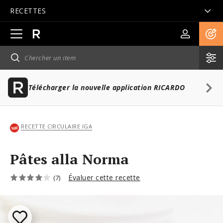
RECETTES
Ouvrir
la
navigation
principale
Télécharger la nouvelle application RICARDO
RECETTE CIRCULAIRE IGA
Pâtes alla Norma
Évaluer cette recette
(7)