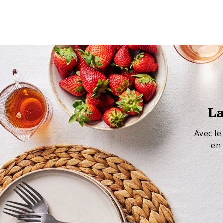
La
Avec le
en 