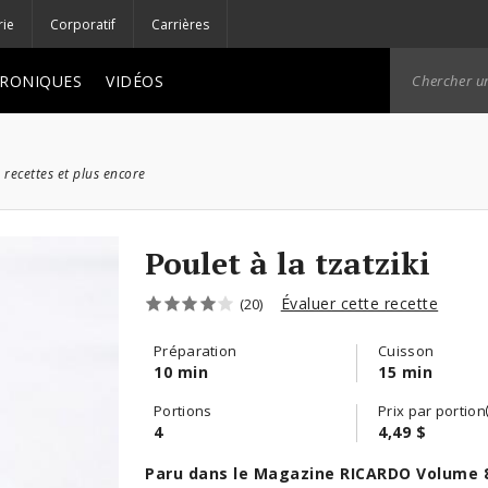
rie
Corporatif
Carrières
RONIQUES
VIDÉOS
 recettes et plus encore
Poulet à la tzatziki
Évaluer cette recette
(20)
Préparation
Cuisson
10 min
15 min
Portions
Prix par portion
4
4,49 $
Paru dans le Magazine RICARDO Volume 