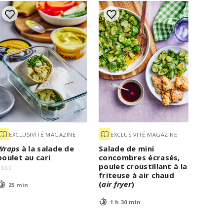
EXCLUSIVITÉ MAGAZINE
EXCLUSIVITÉ MAGAZINE
Wraps
à la salade de
Salade de mini
poulet au cari
concombres écrasés,
poulet croustillant à la
$
$
$
$
friteuse à air chaud
(
air fryer
)
25 min
1 h 30 min