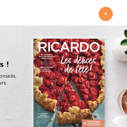
s !
onseils,
urs.