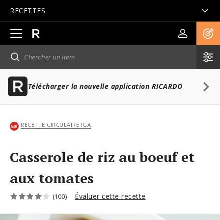
RECETTES
Ouvrir
la
navigation
principale
Télécharger la nouvelle application RICARDO
RECETTE CIRCULAIRE IGA
Casserole de riz au boeuf et
aux tomates
Évaluer cette recette
(100)