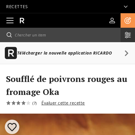
RECETTES
Ouvrir
la
navigation
principale
Télécharger la nouvelle application RICARDO
Soufflé de poivrons rouges au
fromage Oka
Évaluer cette recette
(7)