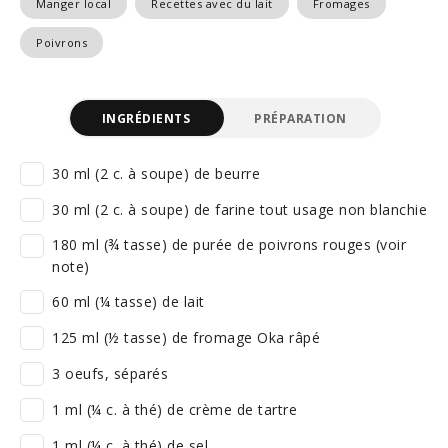
Manger local
Recettes avec du lait
Fromages
Poivrons
INGRÉDIENTS
PRÉPARATION
30 ml (2 c. à soupe) de beurre
30 ml (2 c. à soupe) de farine tout usage non blanchie
180 ml (¾ tasse) de purée de poivrons rouges (voir
note)
60 ml (¼ tasse) de lait
125 ml (½ tasse) de fromage Oka râpé
3 oeufs, séparés
1 ml (¼ c. à thé) de crème de tartre
1 ml (¼ c. à thé) de sel