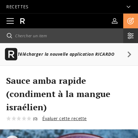
RECETTES
Ouvrir
la
navigation
principale
Télécharger la nouvelle application RICARDO
Sauce amba rapide
(condiment à la mangue
israélien)
Évaluer cette recette
(0)