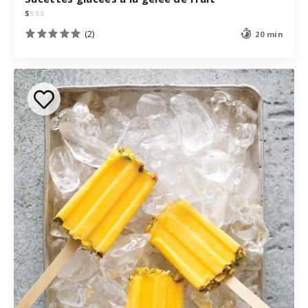
$
$
$
$
(2)
20 min