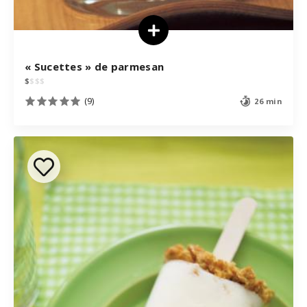
« Sucettes » de parmesan
$
$
$
$
(9)
26 min