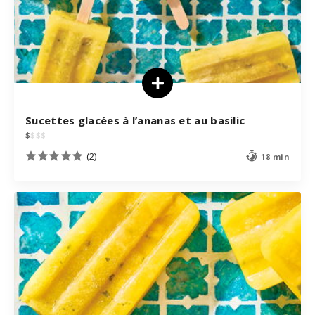
Sucettes glacées à l’ananas et au basilic
$
$
$
$
(2)
18 min