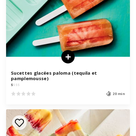
Sucettes glacées paloma (tequila et
pamplemousse)
$
$
$
$
20 min