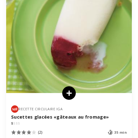
RECETTE CIRCULAIRE IGA
Sucettes glacées «gâteaux au fromage»
$
$
$
$
(2)
35 min