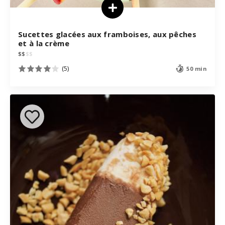
Sucettes glacées aux framboises, aux pêches
et à la crème
$
$
$
$
(5)
50 min