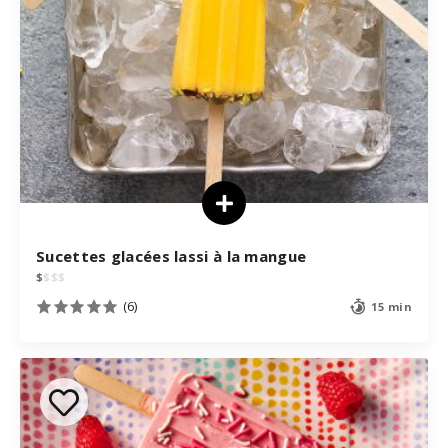
Sucettes glacées lassi à la mangue
$
$
$
$
(6)
15 min