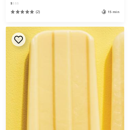
$
$
$
$
(2)
15 min