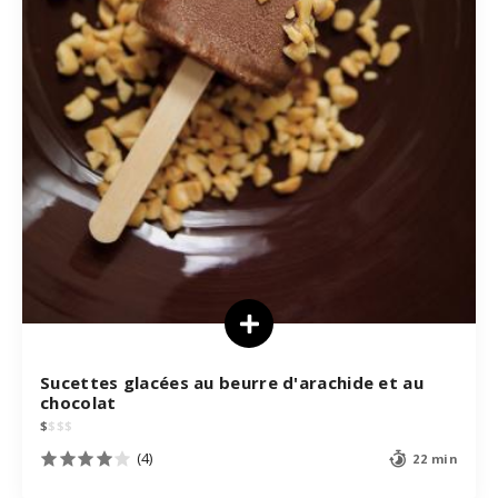
Sucettes glacées au beurre d'arachide et au
chocolat
$
$
$
$
(4)
22 min