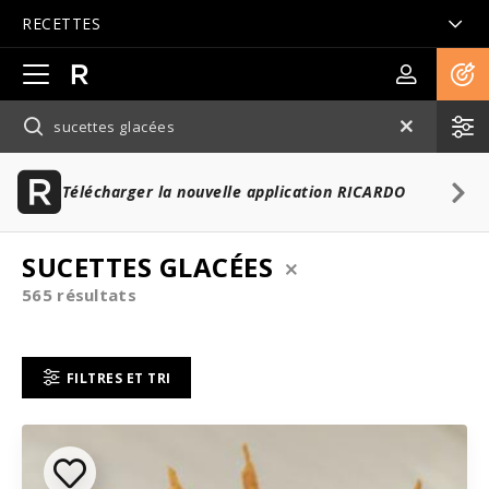
RECETTES
Ouvrir
la
navigation
principale
Télécharger la nouvelle application RICARDO
SUCETTES GLACÉES
565 résultats
FILTRES ET TRI