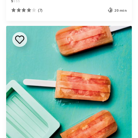
$
$
$
$
(7)
20 min