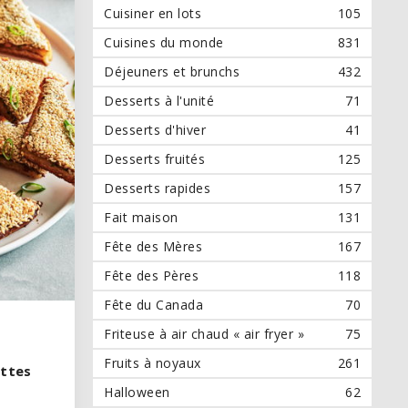
Cuisiner en lots
105
Cuisines du monde
831
Déjeuners et brunchs
432
Desserts à l'unité
71
Desserts d'hiver
41
Desserts fruités
125
Desserts rapides
157
Fait maison
131
Fête des Mères
167
Fête des Pères
118
Fête du Canada
70
Friteuse à air chaud « air fryer »
75
Fruits à noyaux
261
ettes
ettes
Halloween
62