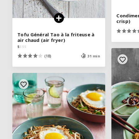
Condiment
Condiment
crisp)
crisp)
Tofu Général Tao à la friteuse à
Tofu Général Tao à la friteuse à
air chaud (air fryer)
air chaud (air fryer)
$
$
$
$
$
$
$
$
(18)
(18)
31 min
31 min
VOIR LA RECETTE