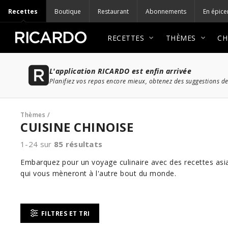
Recettes
Boutique
Restaurant
Abonnements
En épice
RECETTES
THÈMES
CH
L'application RICARDO est enfin arrivée
Planifiez vos repas encore mieux, obtenez des suggestions de
Thèmes
/
CUISINE CHINOISE
1-24 sur
85
résultats
Embarquez pour un voyage culinaire avec des recettes asiat
qui vous mèneront à l'autre bout du monde.
FILTRES ET TRI