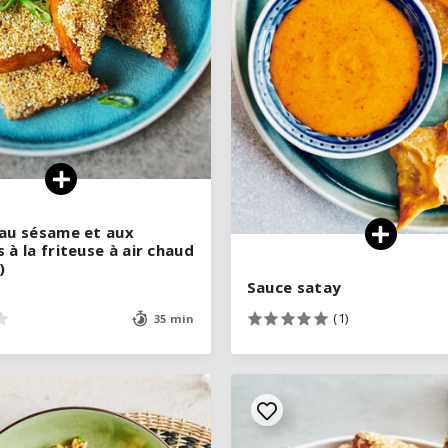
 au sésame et aux
 au sésame et aux
 à la friteuse à air chaud
 à la friteuse à air chaud
)
)
Sauce satay
Sauce satay
(1)
(1)
35 min
35 min