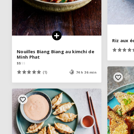
Riz aux é
Riz aux é
Nouilles Biang Biang au kimchi de
Nouilles Biang Biang au kimchi de
Minh Phat
Minh Phat
$
$
$
$
$
$
$
$
(1)
(1)
74 h 36 min
74 h 36 min