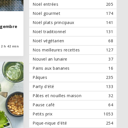
Noël entrées
205
Noël gourmet
174
Noël plats principaux
141
ingembre
ingembre
Noël traditionnel
131
Noël végétarien
68
2 h 42 min
2 h 42 min
Nos meilleures recettes
127
Nouvel an lunaire
37
Pains aux bananes
16
Pâques
235
Party d'été
133
Pâtes et nouilles maison
32
Pause café
64
Petits prix
1053
Pique-nique d'été
254