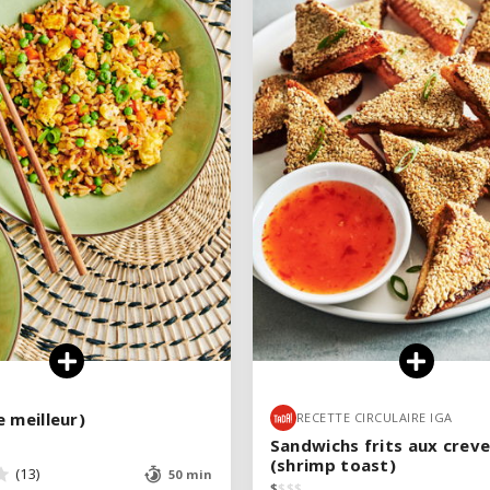
VOIR LA RECETTE
VOIR LA RECETTE
le meilleur)
le meilleur)
RECETTE CIRCULAIRE IGA
RECETTE CIRCULAIRE IGA
Sandwichs frits aux crev
Sandwichs frits aux crev
(shrimp toast)
(shrimp toast)
(13)
(13)
50 min
50 min
$
$
$
$
$
$
$
$