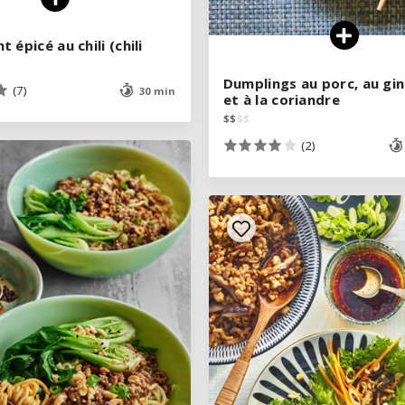
 épicé au chili (chili
 épicé au chili (chili
Dumplings au porc, au g
Dumplings au porc, au g
(7)
(7)
30 min
30 min
et à la coriandre
et à la coriandre
$
$
$
$
$
$
$
$
(2)
(2)
VOIR LA RECETTE
VOIR LA RECETTE