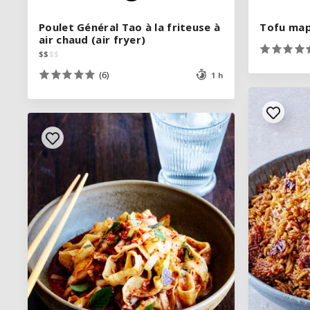
Poulet Général Tao à la friteuse à
Poulet Général Tao à la friteuse à
Tofu map
Tofu map
air chaud (air fryer)
air chaud (air fryer)
$
$
$
$
$
$
$
$
(6)
(6)
1 h
1 h
VOIR LA RECETTE