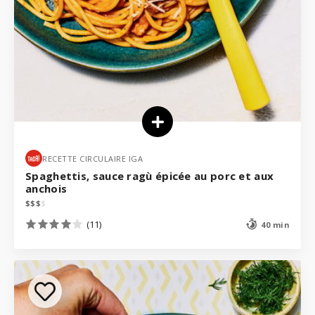
RECETTE CIRCULAIRE IGA
Spaghettis, sauce ragù épicée au porc et aux
anchois
$
$
$
$
(11)
40 min