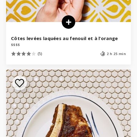
Côtes levées laquées au fenouil et à l’orange
$
$
$
$
(5)
2 h 25 min