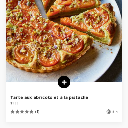
Tarte aux abricots et à la pistache
$
$
$
$
(1)
5 h