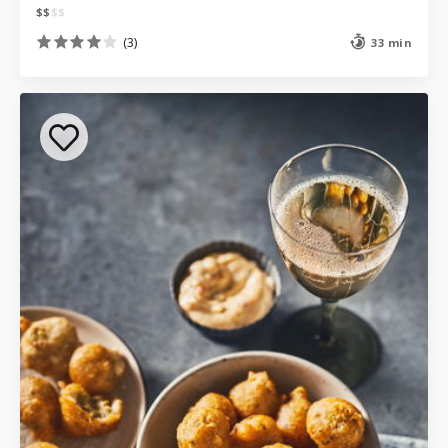
$
$
$
$
(3)
33 min