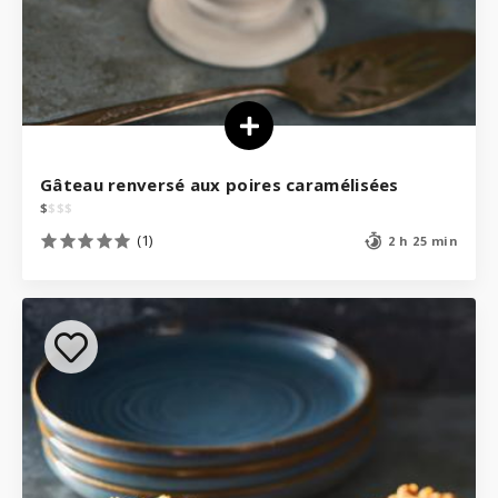
Gâteau renversé aux poires caramélisées
$
$
$
$
(1)
2 h 25 min