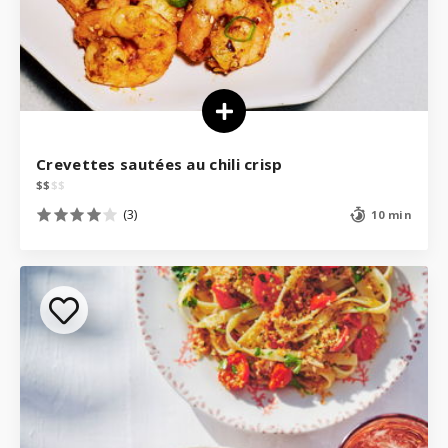
Crevettes sautées au chili crisp
$
$
$
$
(3)
10 min