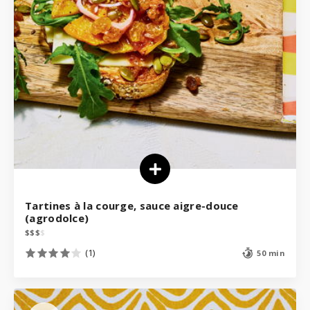
Tartines à la courge, sauce aigre-douce
(agrodolce)
$
$
$
$
(1)
50 min