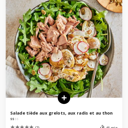
Salade tiède aux grelots, aux radis et au thon
$
$
$
$
(2)
45 min