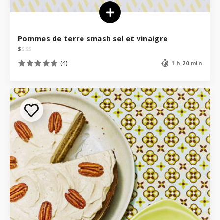
Pommes de terre smash sel et vinaigre
$
$
$
$
(4)
1 h 20 min