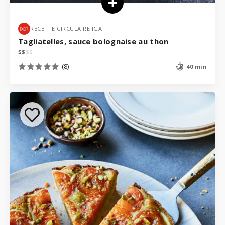
RECETTE CIRCULAIRE IGA
Tagliatelles, sauce bolognaise au thon
$
$
$
$
(8)
40 min