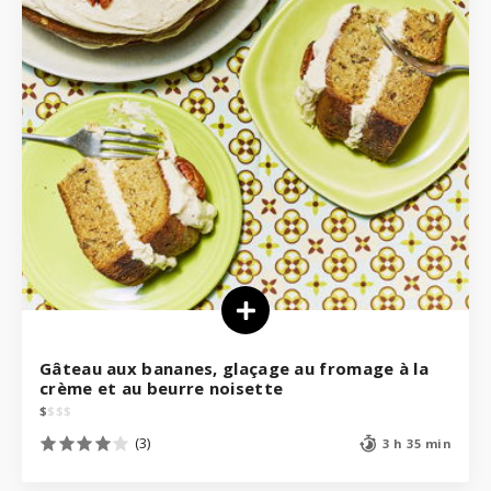
Gâteau aux bananes, glaçage au fromage à la
crème et au beurre noisette
$
$
$
$
(3)
3 h 35 min