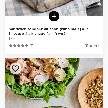
Sandwich fondant au thon (tuna melt) à la
friteuse à air chaud (air fryer)
$
$
$
$
(1)
23 min