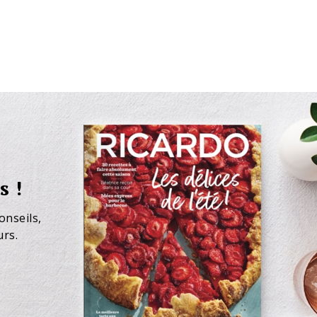
s !
onseils,
urs.