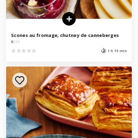
Scones au fromage, chutney de canneberges
$
$
$
$
1 h 15 min