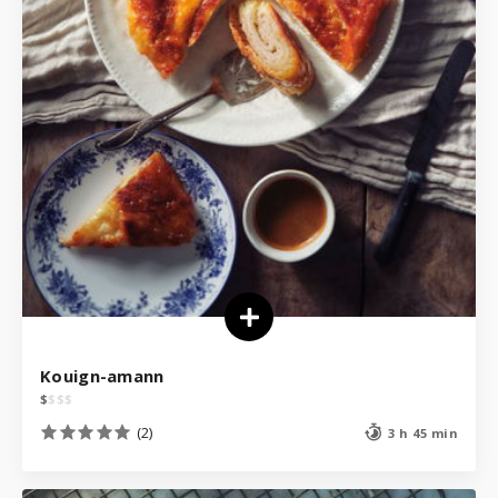
Kouign-amann
$
$
$
$
(2)
3 h 45 min