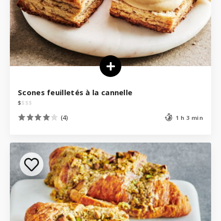
Scones feuilletés à la cannelle
$
$
$
$
(4)
1 h 3 min