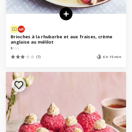
Brioches à la rhubarbe et aux fraises, crème
anglaise au mélilot
$
$
$
$
(1)
6 h 10 min