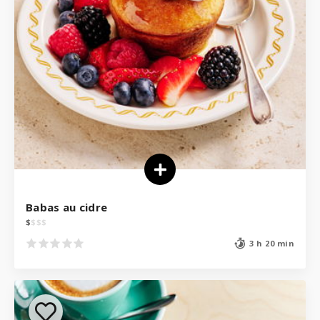
Babas au cidre
$
$
$
$
3 h 20 min