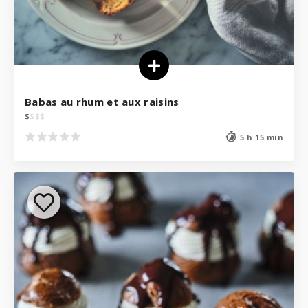
Babas au rhum et aux raisins
$
$
$
$
5 h 15 min