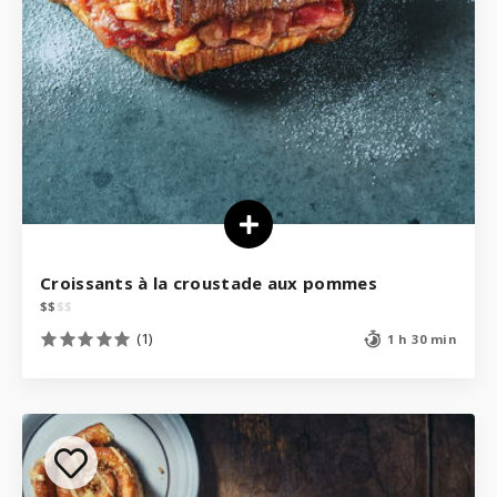
Croissants à la croustade aux pommes
$
$
$
$
(1)
1 h 30 min