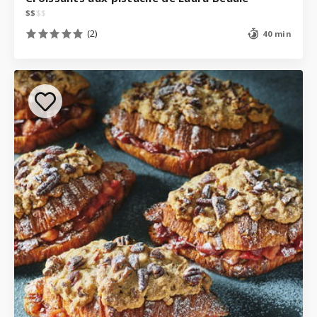
$
$
$
$
(2)
40 min