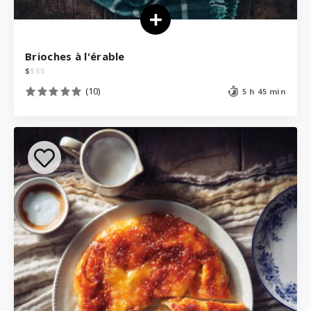
Brioches à l'érable
$
$
$
$
(10)
5 h 45 min