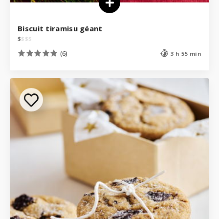
Biscuit tiramisu géant
$
$
$
$
(6)
3 h 55 min