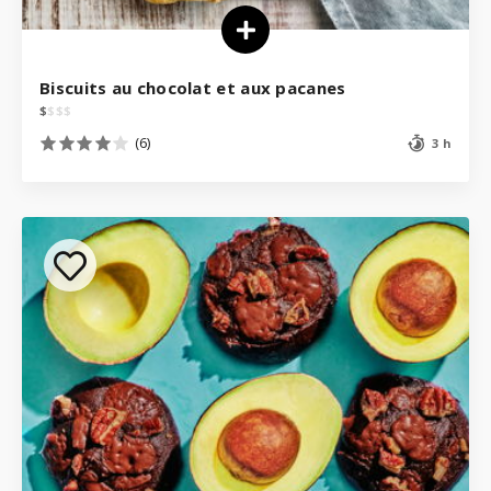
Biscuits au chocolat et aux pacanes
$
$
$
$
(6)
3 h