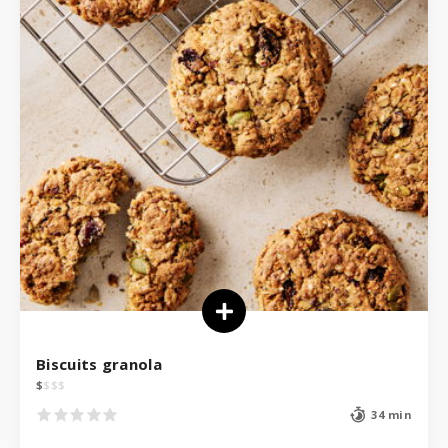
Biscuits granola
$
$
$
$
34 min