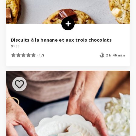
Biscuits à la banane et aux trois chocolats
$
$
$
$
(17)
2 h 46 min