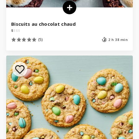
Biscuits au chocolat chaud
$
$
$
$
(5)
2 h 38 min