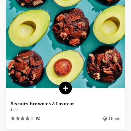
Biscuits brownies à l’avocat
$
$
$
$
(8)
39 min