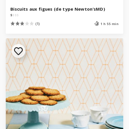
Biscuits aux figues (de type Newton’sMD)
$
$
$
$
(1)
1 h 55 min