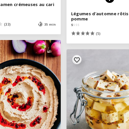
 ramen crémeuses au cari
 ramen crémeuses au cari
Légumes d’automne rôtis
Légumes d’automne rôtis
pomme
pomme
(33)
(33)
35 min
35 min
$
$
$
$
$
$
$
$
(5)
(5)
VOIR LA RECETTE
VOIR LA RECETTE