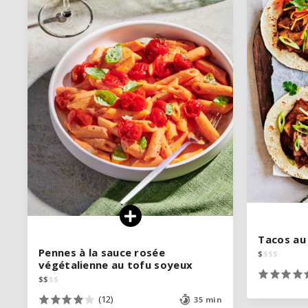
VOIR LA RECETTE
Tacos au 
Tacos au 
Pennes à la sauce rosée
Pennes à la sauce rosée
$
$
$
$
$
$
$
$
végétalienne au tofu soyeux
végétalienne au tofu soyeux
$
$
$
$
$
$
$
$
(12)
(12)
35 min
35 min