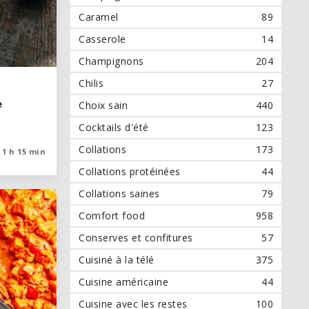
Caramel
89
Casserole
14
Champignons
204
Chilis
27
e
e
Choix sain
440
Cocktails d'été
123
Collations
173
1 h 15 min
1 h 15 min
Collations protéinées
44
Collations saines
79
Comfort food
958
Conserves et confitures
57
Cuisiné à la télé
375
Cuisine américaine
44
Cuisine avec les restes
100