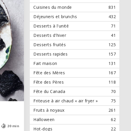
Cuisines du monde
831
Déjeuners et brunchs
432
Desserts à l'unité
71
Desserts d'hiver
41
Desserts fruités
125
Desserts rapides
157
Fait maison
131
Fête des Mères
167
Fête des Pères
118
Fête du Canada
70
Friteuse à air chaud « air fryer »
75
Fruits à noyaux
261
Halloween
62
20 min
20 min
Hot-dogs
22