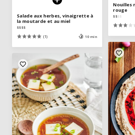
Nouilles
Nouilles
rouge
rouge
Salade aux herbes, vinaigrette à
Salade aux herbes, vinaigrette à
$
$
$
$
$
$
$
$
la moutarde et au miel
la moutarde et au miel
$
$
$
$
$
$
$
$
(1)
(1)
10 min
10 min
VOIR LA RECETTE