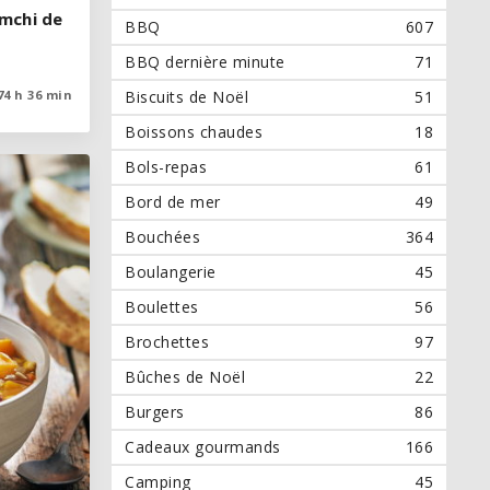
imchi de
imchi de
BBQ
607
BBQ dernière minute
71
74 h 36 min
74 h 36 min
Biscuits de Noël
51
Boissons chaudes
18
Bols-repas
61
Bord de mer
49
Bouchées
364
Boulangerie
45
Boulettes
56
Brochettes
97
Bûches de Noël
22
Burgers
86
Cadeaux gourmands
166
Camping
45