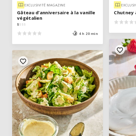
EXCLUSIVITÉ MAGAZINE
EXCLUSIVITÉ MAGAZINE
EXCLUSI
EXCLUSI
Gâteau d’anniversaire à la vanille
Gâteau d’anniversaire à la vanille
Chutney à
Chutney à
végétalien
végétalien
$
$
$
$
$
$
$
$
4 h 20 min
4 h 20 min
VOIR LA RECETTE