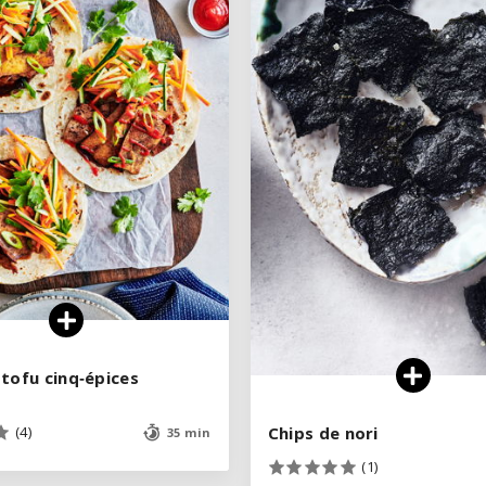
VOIR LA RECETTE
VOIR LA RECETTE
tofu cinq‑épices
tofu cinq‑épices
Chips de nori
Chips de nori
(4)
(4)
35 min
35 min
(1)
(1)