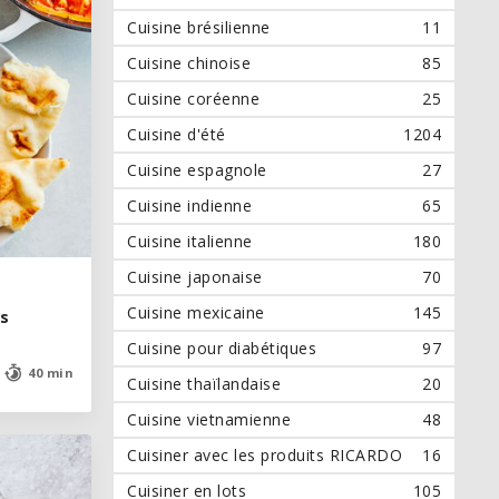
Cuisine brésilienne
11
Cuisine chinoise
85
Cuisine coréenne
25
Cuisine d'été
1204
Cuisine espagnole
27
Cuisine indienne
65
Cuisine italienne
180
Cuisine japonaise
70
Cuisine mexicaine
145
es
es
Cuisine pour diabétiques
97
40 min
40 min
Cuisine thaïlandaise
20
Cuisine vietnamienne
48
Cuisiner avec les produits RICARDO
16
Cuisiner en lots
105