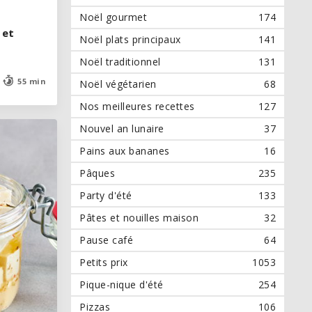
Noël gourmet
174
 et
 et
Noël plats principaux
141
Noël traditionnel
131
55 min
55 min
Noël végétarien
68
Nos meilleures recettes
127
Nouvel an lunaire
37
Pains aux bananes
16
Pâques
235
Party d'été
133
Pâtes et nouilles maison
32
Pause café
64
Petits prix
1053
Pique-nique d'été
254
Pizzas
106