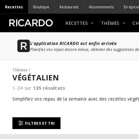
Recettes
Boutique
Restaurant
Abonnements
En épice
RECETTES
THÈMES
CH
L'application RICARDO est enfin arrivée
Planifiez vos repas encore mieux, obtenez des suggestions de
Thèmes
/
VÉGÉTALIEN
1-24 sur
135
résultats
Simplifiez vos repas de la semaine avec des recettes végét
FILTRES ET TRI