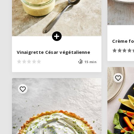
Crème fo
Crème fo
Vinaigrette César végétalienne
Vinaigrette César végétalienne
15 min
15 min
VOIR LA RECETTE