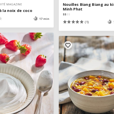
Nouilles Biang Biang au k
Nouilles Biang Biang au k
VITÉ MAGAZINE
VITÉ MAGAZINE
Minh Phat
Minh Phat
 la noix de coco
 la noix de coco
$
$
$
$
$
$
$
$
17 min
17 min
(1)
(1)
VOIR LA RECETTE
VOIR LA RECETTE