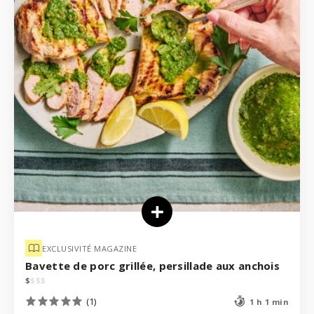
EXCLUSIVITÉ MAGAZINE
Bavette de porc grillée, persillade aux anchois
$
$
$
$
(1)
1 h 1 min