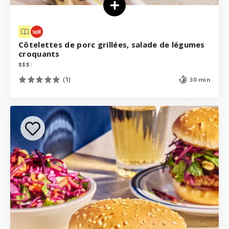
Côtelettes de porc grillées, salade de légumes
croquants
$
$
$
$
(1)
30 min