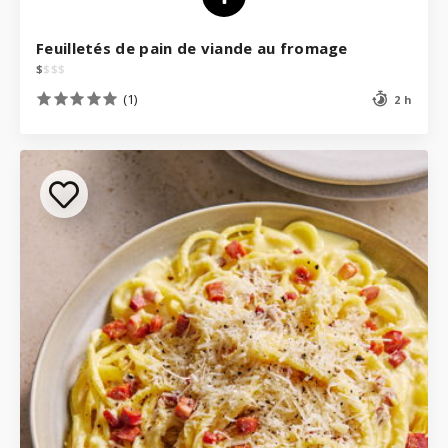
Feuilletés de pain de viande au fromage
$
$
$
$
(1)
2 h