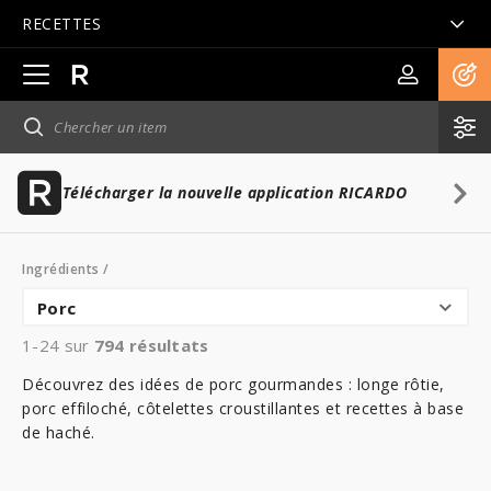
RECETTES
Ouvrir
la
navigation
principale
Télécharger la nouvelle application RICARDO
Ingrédients
/
Porc
1-24 sur
794
résultats
Découvrez des idées de porc gourmandes : longe rôtie,
porc effiloché, côtelettes croustillantes et recettes à base
de haché.