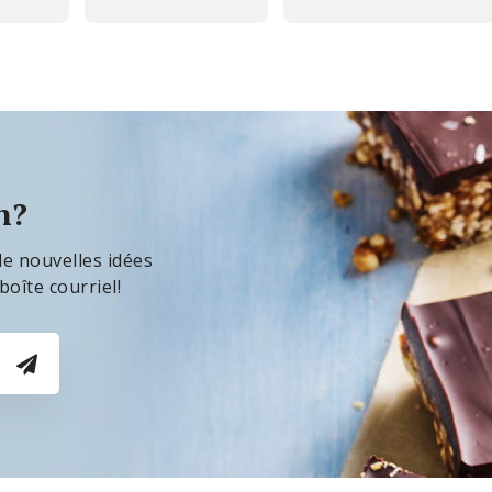
n?
de nouvelles idées
oîte courriel!