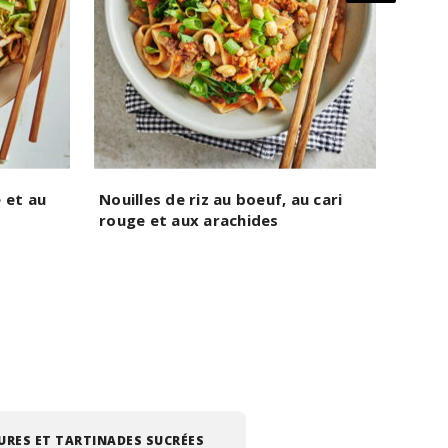
 et au
Nouilles de riz au boeuf, au cari
Nouil
rouge et aux arachides
frits
URES ET TARTINADES SUCRÉES