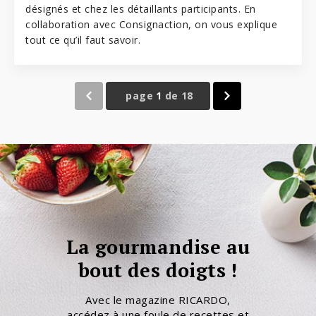
désignés et chez les détaillants participants. En
collaboration avec
Consignaction
, on vous explique
tout ce qu’il faut savoir.
page
1
de
18
La gourmandise au
bout des doigts !
Avec le magazine RICARDO,
accédez à une foule de recettes et