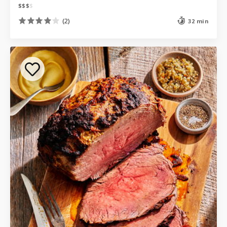
$
$
$
$
(2)
32 min