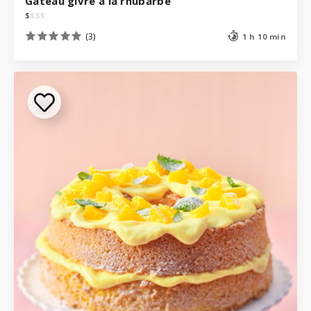
Gâteau givré à la rhubarbe
$
$
$
$
(3)
1 h 10 min