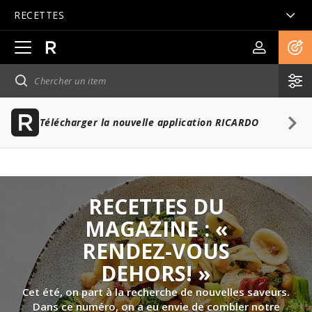
RECETTES
Ouvrir
la
navigation
principale
Télécharger la nouvelle application RICARDO
RECETTES DU
MAGAZINE : «
RENDEZ-VOUS
DEHORS! »
Cet été, on part à la recherche de nouvelles saveurs.
Dans ce numéro, on a eu envie de combler notre