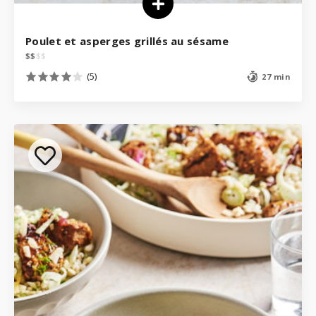
Poulet et asperges grillés au sésame
$
$
$
$
(5)
27 min