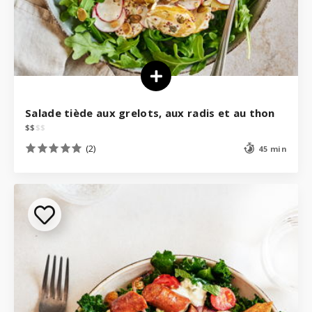
Salade tiède aux grelots, aux radis et au thon
$
$
$
$
(2)
45 min