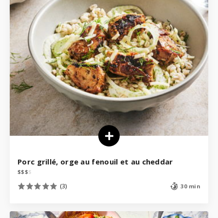
Porc grillé, orge au fenouil et au cheddar
$
$
$
$
(3)
30 min