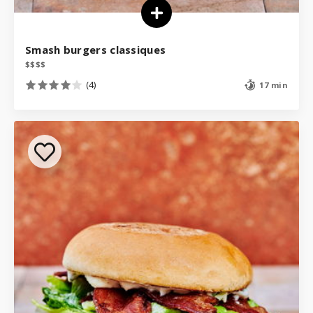
Smash burgers classiques
$
$
$
$
(4)
17 min