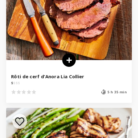
Rôti de cerf d’Anora Lia Collier
$
$
$
$
5 h 35 min