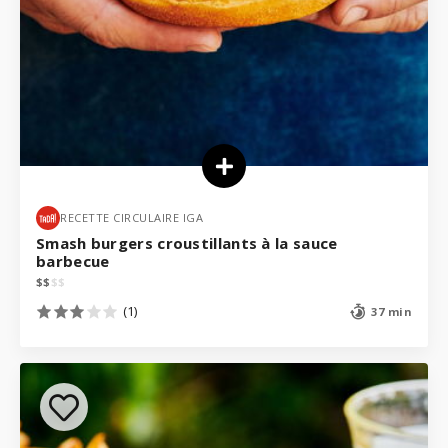
RECETTE CIRCULAIRE IGA
Smash burgers croustillants à la sauce
barbecue
$
$
$
$
(1)
37 min