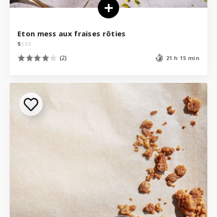
Eton mess aux fraises rôties
$
$
$
$
(2)
21 h 15 min