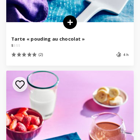
Tarte « pouding au chocolat »
$
$
$
$
(2)
4 h