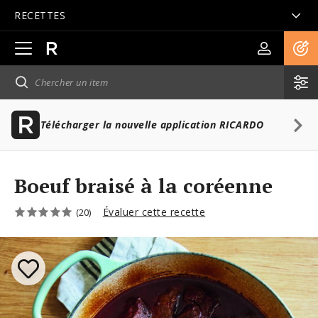
RECETTES
Ouvrir
la
navigation
principale
Télécharger la nouvelle application RICARDO
Boeuf braisé à la coréenne
Évaluer cette recette
(20)