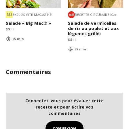
EXCLUSIVITÉ MAGAZINE
RECETTE CIRCULAIRE IGA
Salade « Big Mac® »
Salade de vermicelles
de riz au poulet et aux
$
$
$
$
légumes grillés
25 min
$
$
$
$
55 min
Commentaires
Connectez-vous pour évaluer cette
recette et pour écrire vos
commentaires
CONNEXION