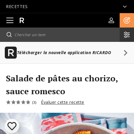
RECETTES
Ouvrir
la
navigation
principale
Télécharger la nouvelle application RICARDO
Salade de pâtes au chorizo,
sauce romesco
Évaluer cette recette
(3)