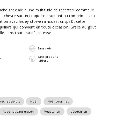
uche spéciale à une multitude de recettes, comme ici
chèvre sur un craquelin craquant au romarin et aux
ration avec
lesley stowe raincoast crisps®
, cette
uilibré qui convient en toute occasion. Grâce au goût
ille dans toute sa délicatesse.
n
Sans noix
Sans produits
n
laitiers
ec les doigts
Noël
Noël gourmet
Recettes sans gluten
Végétalien
Végétarien