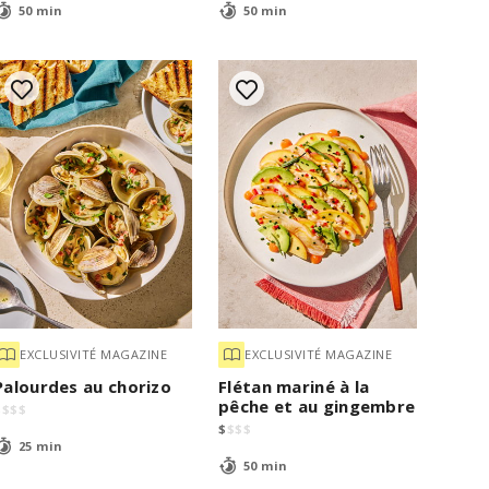
50 min
50 min
EXCLUSIVITÉ MAGAZINE
EXCLUSIVITÉ MAGAZINE
Palourdes au chorizo
Flétan mariné à la
pêche et au gingembre
$
$
$
$
$
$
$
$
25 min
50 min