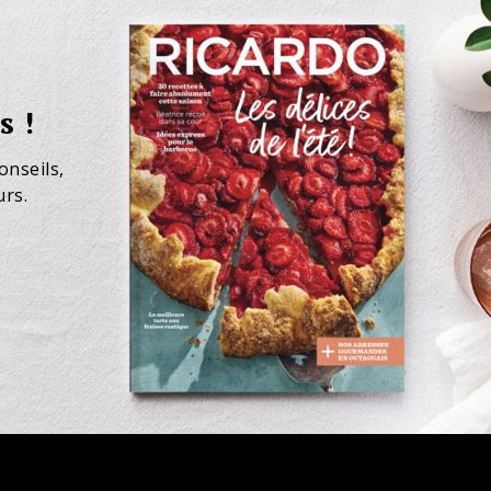
s !
onseils,
urs.