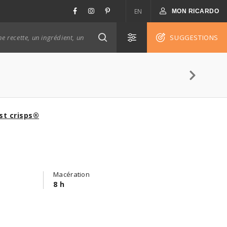
EN
MON RICARDO
SUGGESTIONS
st crisps®
Macération
8 h