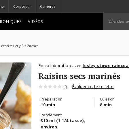
rie
Corporatif
Carrières
RONIQUES
VIDÉOS
 recettes et plus encore
En collaboration avec
lesley stowe raincoa
Raisins secs marinés
Évaluer cette recette
(0)
Préparation
Cuisson
10 min
8 min
Rendement
310 ml (1 1/4 tasse),
environ