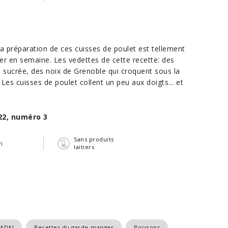
 préparation de ces cuisses de poulet est tellement
er en semaine. Les vedettes de cette recette: des
de sucrée, des noix de Grenoble qui croquent sous la
 Les cuisses de poulet collent un peu aux doigts... et
22, numéro 3
Sans produits
n
laitiers
TADA!
Recettes du garde-manger
Poivrons