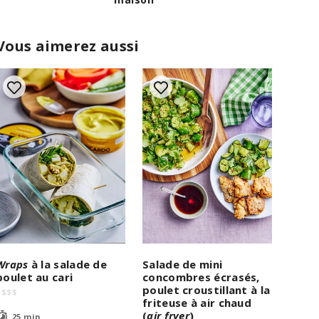
Vous aimerez aussi
Wraps
à la salade de
Salade de mini
poulet au cari
concombres écrasés,
poulet croustillant à la
$
$
$
$
friteuse à air chaud
(
air fryer
)
25 min