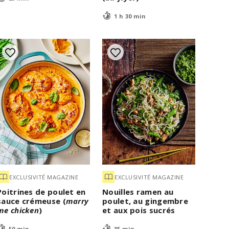
1 h 30 min
EXCLUSIVITÉ MAGAZINE
EXCLUSIVITÉ MAGAZINE
Poitrines de poulet en
Nouilles ramen au
sauce crémeuse (
marry
poulet, au gingembre
me chicken
)
et aux pois sucrés
50 min
35 min