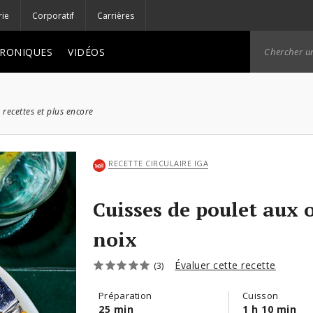
rie
Corporatif
Carrières
RONIQUES
VIDÉOS
 recettes et plus encore
RECETTE CIRCULAIRE IGA
Cuisses de poulet aux o
noix
Évaluer cette recette
(3)
Préparation
Cuisson
25 min
1 h 10 min