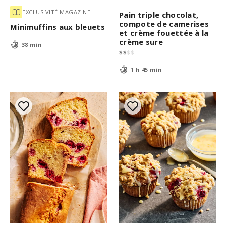
EXCLUSIVITÉ MAGAZINE
Pain triple chocolat,
compote de camerises
Minimuffins aux bleuets
et crème fouettée à la
crème sure
38 min
$
$
$
$
1 h 45 min