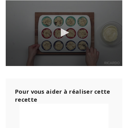
0
s
e
c
o
Pour vous aider à réaliser cette
n
d
recette
s
o
f
1
m
i
n