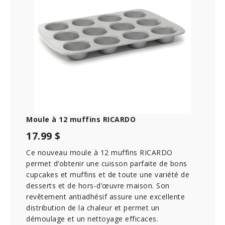
u
t
e
,
2
4
s
e
c
o
n
d
s
Moule à 12 muffins RICARDO
17.99 $
Ce nouveau moule à 12 muffins RICARDO
permet d’obtenir une cuisson parfaite de bons
cupcakes et muffins et de toute une variété de
desserts et de hors-d’œuvre maison. Son
revêtement antiadhésif assure une excellente
distribution de la chaleur et permet un
démoulage et un nettoyage efficaces.