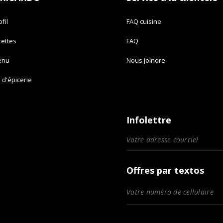
fil
FAQ cuisine
cettes
FAQ
enu
Nous joindre
e d'épicerie
Infolettre
Offres par textos