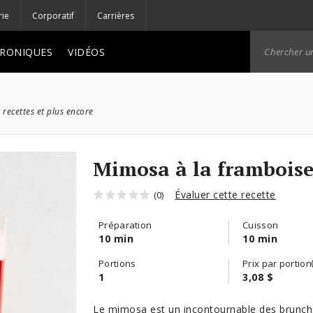
rie
Corporatif
Carrières
RONIQUES
VIDÉOS
 recettes et plus encore
Mimosa à la framboise 
Évaluer cette recette
(0)
Préparation
Cuisson
10 min
10 min
Portions
Prix par portion
1
3,08 $
Le mimosa est un incontournable des brunchs. Ce