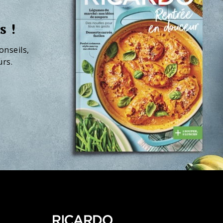
s !
onseils,
urs.