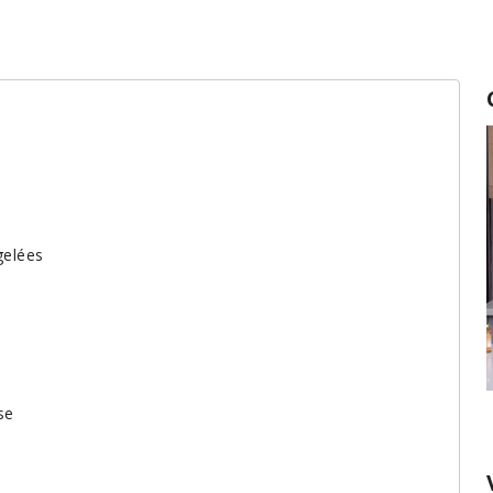
gelées
se