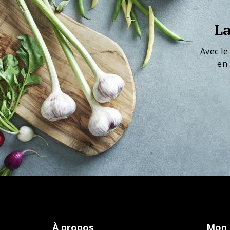
La
Avec le
en 
À propos
Mon