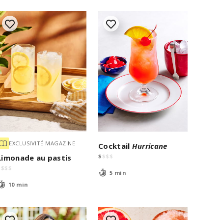
EXCLUSIVITÉ MAGAZINE
Cocktail
Hurricane
$
$
$
$
Limonade au pastis
$
$
$
$
5 min
10 min