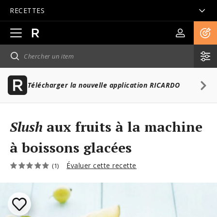
RECETTES
Ouvrir
la
navigation
principale
Télécharger la nouvelle application RICARDO
Slush
aux fruits à la machine
à boissons glacées
Évaluer cette recette
(1)