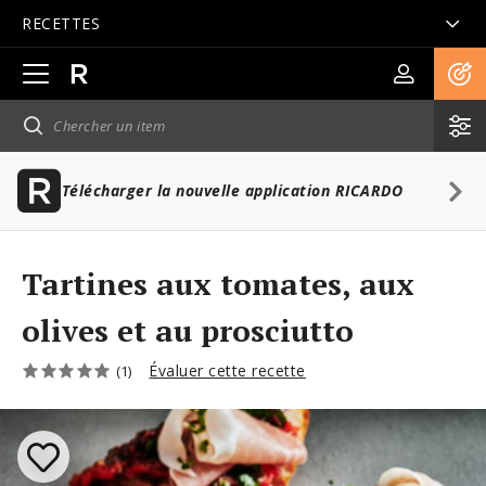
RECETTES
Ouvrir
la
navigation
principale
Télécharger la nouvelle application RICARDO
Tartines aux tomates, aux
olives et au prosciutto
Évaluer cette recette
(1)