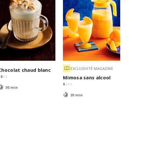
EXCLUSIVITÉ MAGAZINE
Chocolat chaud blanc
$
$
$
$
Mimosa sans alcool
$
$
$
$
30 min
20 min