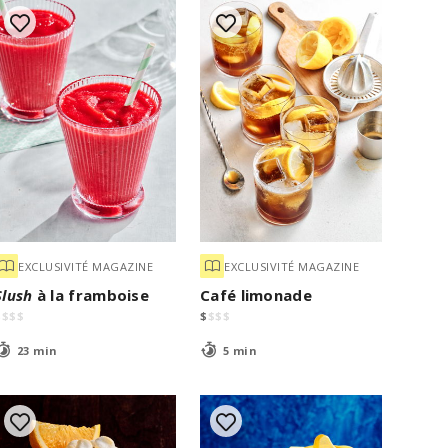
EXCLUSIVITÉ MAGAZINE
EXCLUSIVITÉ MAGAZINE
Slush
à la framboise
Café limonade
$
$
$
$
$
$
$
$
23 min
5 min