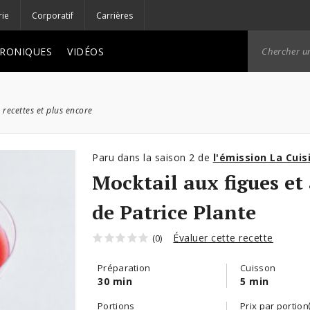
rie
Corporatif
Carrières
RONIQUES
VIDÉOS
 recettes et plus encore
Paru dans la saison 2 de
l'émission La Cuis
Mocktail aux figues et
de Patrice Plante
Évaluer cette recette
(0)
Préparation
Cuisson
30 min
5 min
Portions
Prix par portion