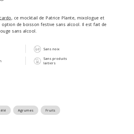
icardo
, ce mocktail de Patrice Plante, mixologue et
option de boisson festive sans alcool. Il est fait de
rouge sans alcool.
n
Sans noix
Sans produits
n
laitiers
télé
Agrumes
Fruits