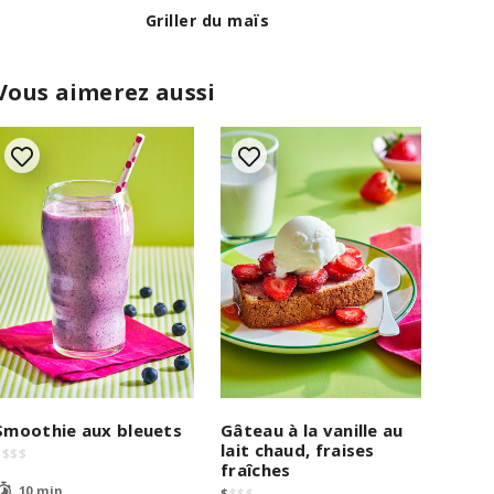
Griller du maïs
Vous aimerez aussi
Smoothie aux bleuets
Gâteau à la vanille au
lait chaud, fraises
$
$
$
$
fraîches
10 min
$
$
$
$