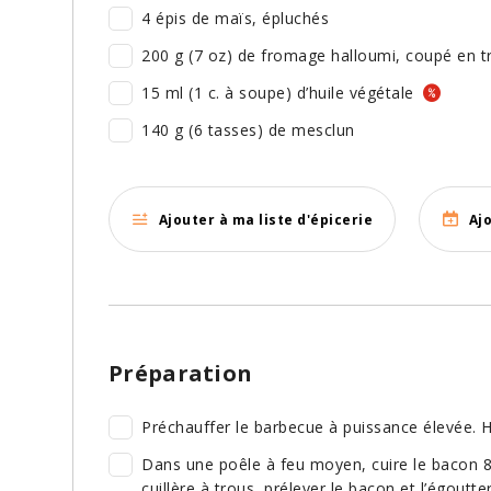
4 épis de maïs, épluchés
200 g (7 oz) de fromage halloumi, coupé en t
15 ml (1 c. à soupe) d’huile végétale
140 g (6 tasses) de mesclun
Ajouter à ma liste d'épicerie
Aj
Préparation
Préchauffer le barbecue à puissance élevée. Hui
Dans une poêle à feu moyen, cuire le bacon 8 m
cuillère à trous, prélever le bacon et l’égoutt