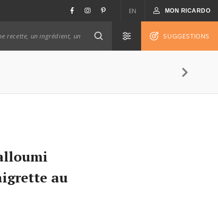
EN
MON RICARDO
SUGGESTIONS
alloumi
aigrette au