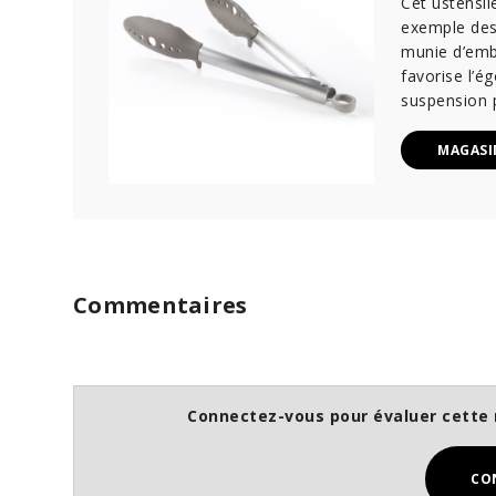
Cet ustensil
exemple des 
munie d’embo
favorise l’é
suspension 
MAGASI
Commentaires
Connectez-vous pour évaluer cette 
CO