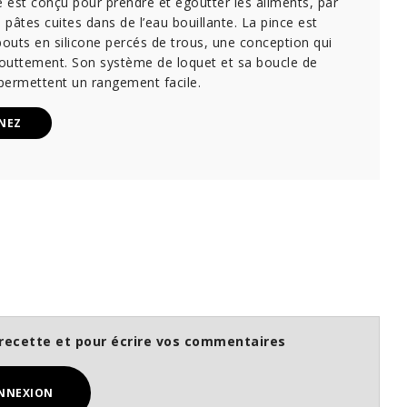
e est conçu pour prendre et égoutter les aliments, par
pâtes cuites dans de l’eau bouillante. La pince est
uts en silicone percés de trous, une conception qui
gouttement. Son système de loquet et sa boucle de
permettent un rangement facile.
NEZ
recette et pour écrire vos commentaires
NNEXION