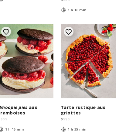
1 h 16 min
Whoopie pies
aux
Tarte rustique aux
framboises
griottes
$
$
$
$
$
$
$
$
1 h 15 min
1 h 35 min