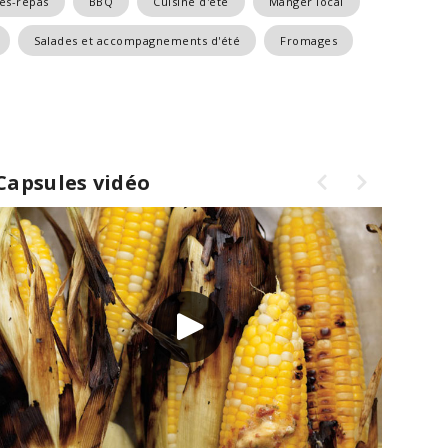
es-repas
BBQ
Cuisine d'été
Manger local
Salades et accompagnements d'été
Fromages
Capsules vidéo