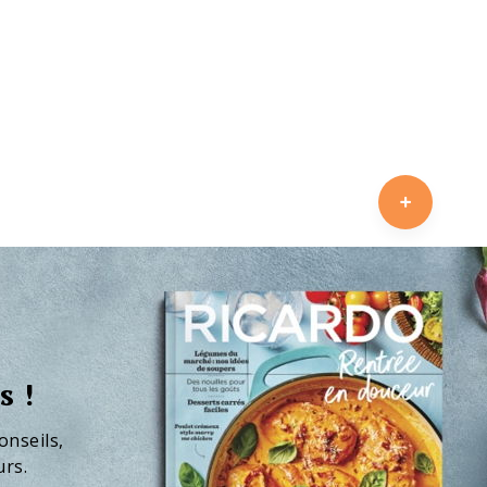
s !
onseils,
urs.