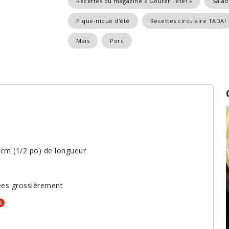
Recettes du magazine « Goûter l'été! »
Salad
Pique-nique d'été
Recettes circulaire TADA!
Maïs
Porc
 cm (1/2 po) de longueur
hées grossièrement