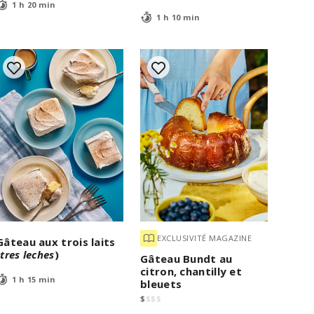
1 h 20 min
1 h 10 min
EXCLUSIVITÉ MAGAZINE
Gâteau aux trois laits
(
tres leches
)
Gâteau Bundt au
citron, chantilly et
1 h 15 min
bleuets
$
$
$
$