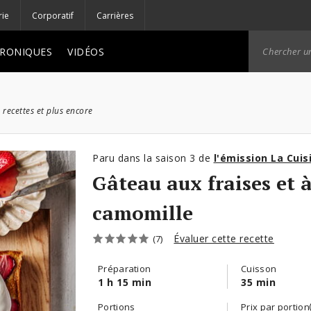
rie
Corporatif
Carrières
RONIQUES
VIDÉOS
 recettes et plus encore
Paru dans la saison 3 de
l'émission La Cuis
Gâteau aux fraises et à
camomille
Évaluer cette recette
(7)
Préparation
Cuisson
1 h 15 min
35 min
Portions
Prix par portion