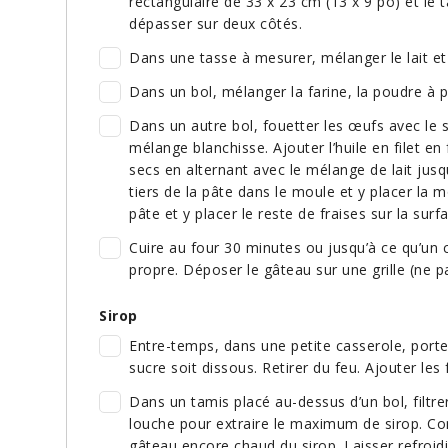
rectangulaire de 33 x 23 cm (13 x 9 po) et le 
dépasser sur deux côtés.
Dans une tasse à mesurer, mélanger le lait et 
Dans un bol, mélanger la farine, la poudre à pâ
Dans un autre bol, fouetter les œufs avec le su
mélange blanchisse. Ajouter l’huile en filet en
secs en alternant avec le mélange de lait jusq
tiers de la pâte dans le moule et y placer la m
pâte et y placer le reste de fraises sur la sur
Cuire au four 30 minutes ou jusqu’à ce qu’un 
propre. Déposer le gâteau sur une grille (ne 
Sirop
Entre-temps, dans une petite casserole, porter 
sucre soit dissous. Retirer du feu. Ajouter les
Dans un tamis placé au-dessus d’un bol, filtrer
louche pour extraire le maximum de sirop. Com
gâteau encore chaud du sirop. Laisser refroidi