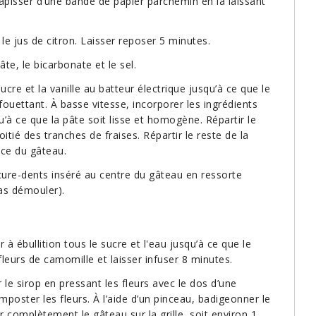
tapisser d’une bande de papier parchemin en la laissant
le jus de citron. Laisser reposer 5 minutes.
te, le bicarbonate et le sel.
cre et la vanille au batteur électrique jusqu’à ce que le
 fouettant. À basse vitesse, incorporer les ingrédients
u’à ce que la pâte soit lisse et homogène. Répartir le
oitié des tranches de fraises. Répartir le reste de la
face du gâteau.
cure-dents inséré au centre du gâteau en ressorte
pas démouler).
à ébullition tous le sucre et l'eau jusqu’à ce que le
 fleurs de camomille et laisser infuser 8 minutes.
 le sirop en pressant les fleurs avec le dos d’une
poster les fleurs. À l’aide d’un pinceau, badigeonner le
r complètement le gâteau sur la grille, soit environ 1