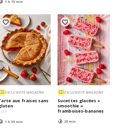
1 h 10 min
EXCLUSIVITÉ MAGAZINE
EXCLUSIVITÉ MAGAZINE
Tarte aux fraises sans
Sucettes glacées «
gluten
smoothie »
framboises-bananes
$
$
$
$
20 min
1 h 50 min