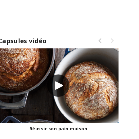
Capsules vidéo
Griller du pain
Réus