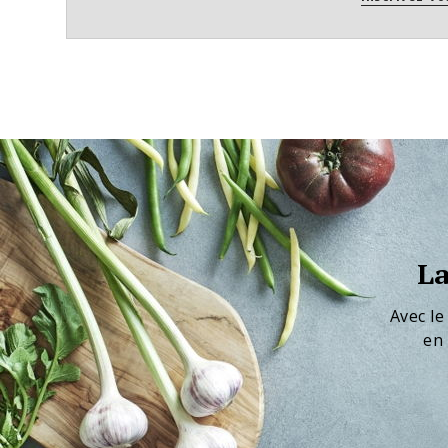
La
Avec le
en 