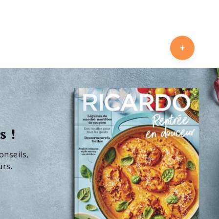
s !
onseils,
urs.