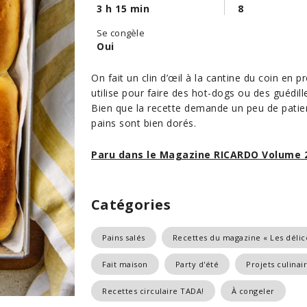
3 h 15 min
8
Se congèle
Oui
On fait un clin d’œil à la cantine du coin en 
utilise pour faire des hot-dogs ou des guédill
Bien que la recette demande un peu de patien
pains sont bien dorés.
Paru dans le Magazine RICARDO Volume 
Catégories
Pains salés
Recettes du magazine « Les délice
Fait maison
Party d'été
Projets culinai
Recettes circulaire TADA!
À congeler