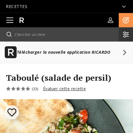
RECETTES
Ouvrir
la
navigation
principale
Télécharger la nouvelle application RICARDO
Taboulé (salade de persil)
Évaluer cette recette
(33)