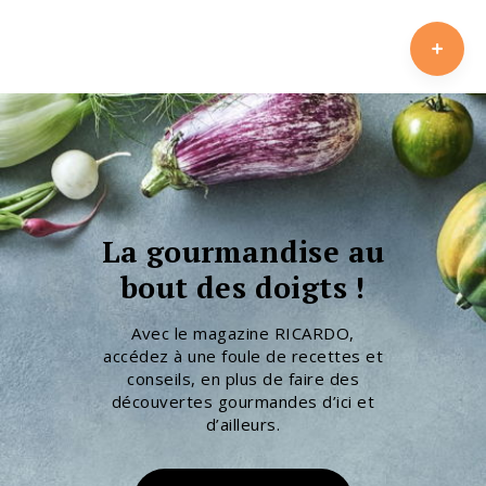
La gourmandise au
bout des doigts !
Avec le magazine RICARDO,
accédez à une foule de recettes et
conseils, en plus de faire des
découvertes gourmandes d’ici et
d’ailleurs.