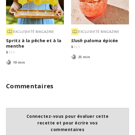
EXCLUSIVITÉ MAGAZINE
EXCLUSIVITÉ MAGAZINE
Spritz à la pêche et à la
Slush
paloma épicée
menthe
$
$
$
$
$
$
$
$
25 min
10 min
Commentaires
Connectez-vous pour évaluer cette
recette et pour écrire vos
commentaires