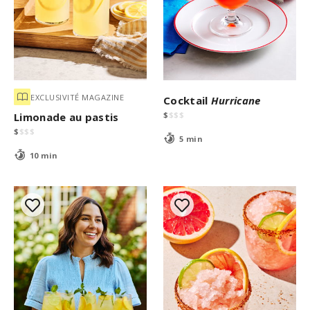
EXCLUSIVITÉ MAGAZINE
Cocktail
Hurricane
$
$
$
$
Limonade au pastis
$
$
$
$
5 min
10 min