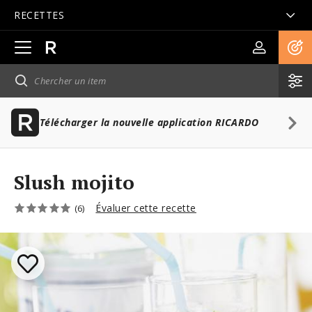
RECETTES
Ouvrir
la
navigation
principale
Télécharger la nouvelle application RICARDO
Slush mojito
Évaluer cette recette
(6)