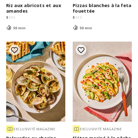
Riz aux abricots et aux
Pizzas blanches à la feta
amandes
fouettée
$
$
$
$
$
$
$
$
50 min
50 min
EXCLUSIVITÉ MAGAZINE
EXCLUSIVITÉ MAGAZINE
Palourdes au chorizo
Flétan mariné à la pêche