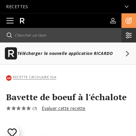
RECETTES
Ouvrir
la
navigation
principale
Télécharger la nouvelle application RICARDO
RECETTE CIRCULAIRE IGA
Bavette de boeuf à l'échalote
Évaluer cette recette
(7)