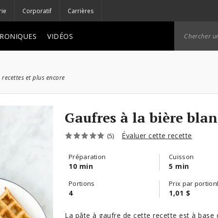
rie
Corporatif
Carrières
RONIQUES
VIDÉOS
 recettes et plus encore
Gaufres à la bière bla
Évaluer cette recette
(5)
Préparation
Cuisson
10 min
5 min
Portions
Prix par portion
4
1,01 $
La pâte à gaufre de cette recette est à base 