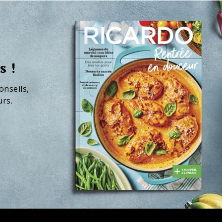
s !
onseils,
urs.