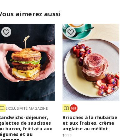
Vous aimerez aussi
EXCLUSIVITÉ MAGAZINE
Sandwichs-déjeuner,
Brioches à la rhubarbe
galettes de saucisses
et aux fraises, crème
au bacon, frittata aux
anglaise au mélilot
légumes et au
$
$
$
$
fromage