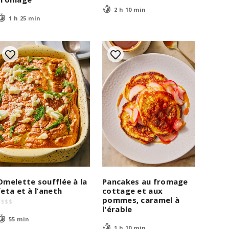
2 h 10 min
1 h 25 min
Omelette soufflée à la
Pancakes au fromage
feta et à l’aneth
cottage et aux
pommes, caramel à
$
$
$
$
l'érable
55 min
1 h 10 min