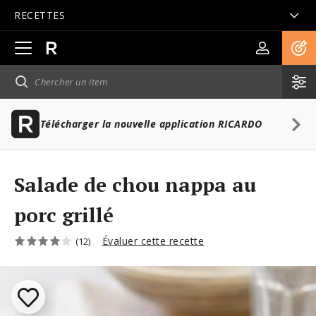
RECETTES
Ouvrir
la
navigation
principale
Télécharger la nouvelle application RICARDO
Salade de chou nappa au
porc grillé
Évaluer cette recette
(12)