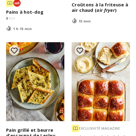
Croûtons à la friteuse à
air chaud (
air fryer
)
Pains à hot-dog
$
$
$
$
15 min
1 h 15 min
EXCLUSIVITÉ MAGAZINE
Pain grillé et beurre
d’escargot de Lesley