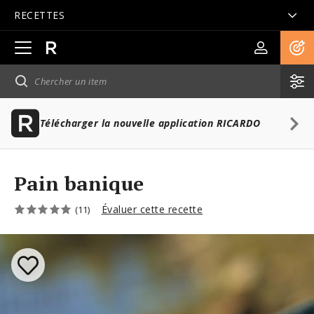
RECETTES
Ouvrir
la
navigation
principale
Télécharger la nouvelle application RICARDO
Pain banique
Évaluer cette recette
(11)