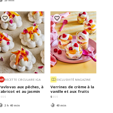
25 min
RECETTE CIRCULAIRE IGA
EXCLUSIVITÉ MAGAZINE
Pavlovas aux pêches, à
Verrines de crème à la
l’abricot et au jasmin
vanille et aux fruits
$
$
$
$
$
$
$
$
2 h 40 min
40 min