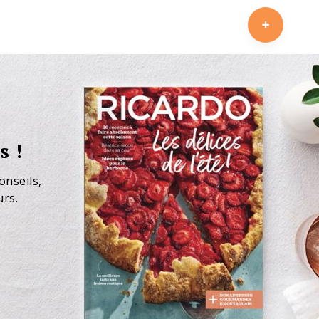
s !
onseils,
urs.