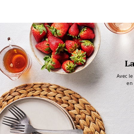
La
Avec le
en 