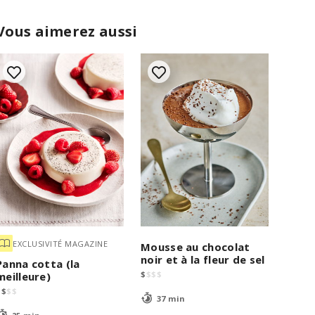
Vous aimerez aussi
EXCLUSIVITÉ MAGAZINE
Mousse au chocolat
noir et à la fleur de sel
Panna cotta (la
$
$
$
$
meilleure)
$
$
$
$
37 min