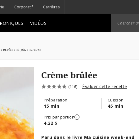
rie
Corporatif
Carrières
RONIQUES
VIDÉOS
 recettes et plus encore
Crème brûlée
Évaluer cette recette
(116)
Préparation
Cuisson
15 min
45 min
Prix par portion
4,22 $
Paru dans le livre
Ma cuisine week-end