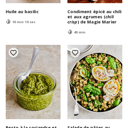
Huile au basilic
Condiment épicé au chili
et aux agrumes (
chili
crisp
) de Magie Marier
10 min 10 sec
40 min
Pesto à la coriandre et
Salade de pâtes au