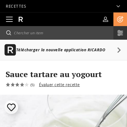
RECETTES
Ouvrir
la
navigation
principale
Télécharger la nouvelle application RICARDO
Sauce tartare au yogourt
Évaluer cette recette
(5)