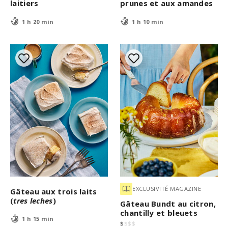
laitiers
prunes et aux amandes
1 h 20 min
1 h 10 min
EXCLUSIVITÉ MAGAZINE
Gâteau aux trois laits
(
tres leches
)
Gâteau Bundt au citron,
chantilly et bleuets
1 h 15 min
$
$
$
$