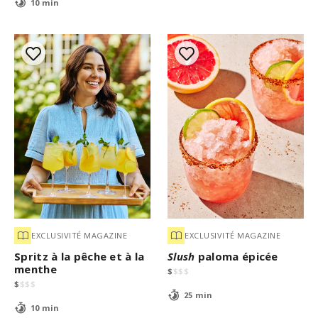
10 min
EXCLUSIVITÉ MAGAZINE
EXCLUSIVITÉ MAGAZINE
Spritz à la pêche et à la
Slush
paloma épicée
menthe
$
$
$
$
$
$
$
$
25 min
10 min