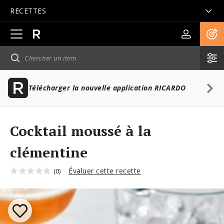
RECETTES
Ouvrir
la
navigation
principale
Télécharger la nouvelle application RICARDO
Cocktail moussé à la
clémentine
Évaluer cette recette
(0)