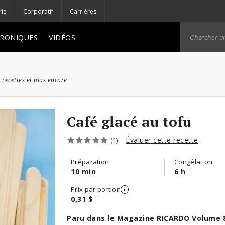
rie
Corporatif
Carrières
RONIQUES
VIDÉOS
 recettes et plus encore
Café glacé au tofu
Évaluer cette recette
(1)
Préparation
Congélation
10 min
6 h
Prix par portion
0,31 $
Paru dans le Magazine RICARDO Volume 