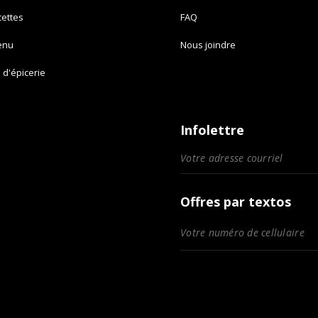
cettes
FAQ
enu
Nous joindre
e d'épicerie
Infolettre
Offres par textos