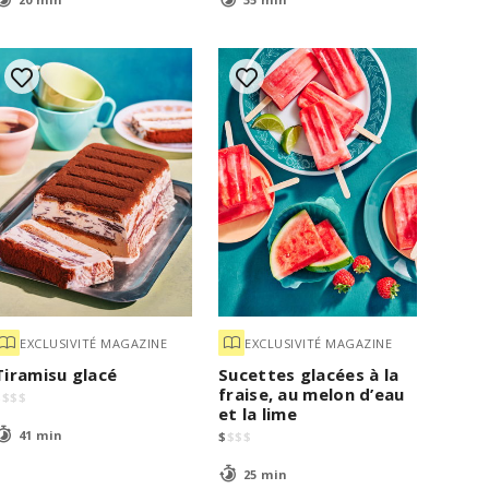
EXCLUSIVITÉ MAGAZINE
EXCLUSIVITÉ MAGAZINE
Tiramisu glacé
Sucettes glacées à la
fraise, au melon d’eau
$
$
$
$
et la lime
41 min
$
$
$
$
25 min