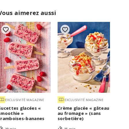
Vous aimerez aussi
EXCLUSIVITÉ MAGAZINE
EXCLUSIVITÉ MAGAZINE
Sucettes glacées «
Crème glacée « gâteau
smoothie »
au fromage » (sans
framboises-bananes
sorbetière)
20 min
35 min