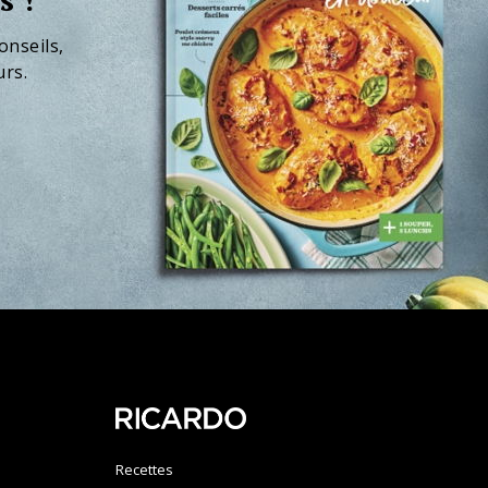
onseils,
urs.
Recettes