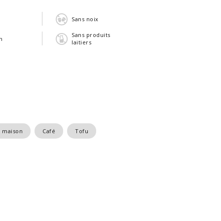
n
Sans noix
Sans produits
n
laitiers
s maison
Café
Tofu