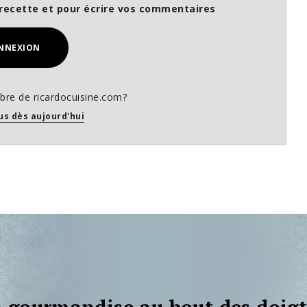
recette et pour écrire vos commentaires
NNEXION
re de ricardocuisine.com?
us dès aujourd'hui
 gourmandise au bout des doigt