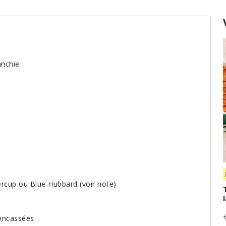
anchie
ercup ou Blue Hubbard (voir note)
concassées