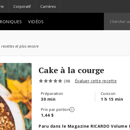
rie
Corporatif
Carrières
RONIQUES
VIDÉOS
 recettes et plus encore
Cake à la courge
Évaluer cette recette
(38)
Préparation
Cuisson
30 min
1 h 15 min
Prix par portion
1,44 $
Paru dans le Magazine RICARDO Volume 