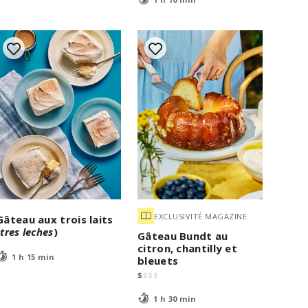
EXCLUSIVITÉ MAGAZINE
Gâteau aux trois laits
(
tres leches
)
Gâteau Bundt au
citron, chantilly et
1 h 15 min
bleuets
$
$
$
$
1 h 30 min