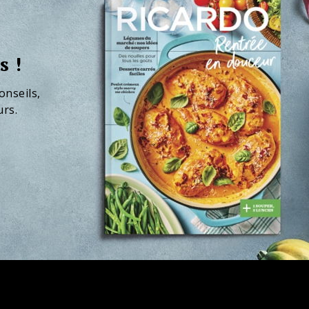
s !
onseils,
urs.