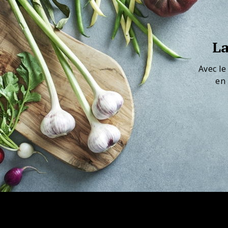
La
Avec le
en 