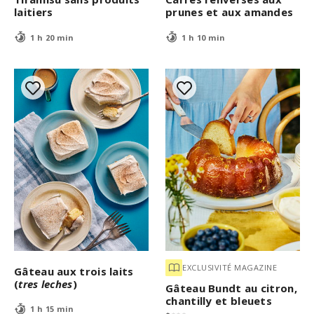
laitiers
prunes et aux amandes
1 h 20 min
1 h 10 min
EXCLUSIVITÉ MAGAZINE
Gâteau aux trois laits
(
tres leches
)
Gâteau Bundt au citron,
chantilly et bleuets
1 h 15 min