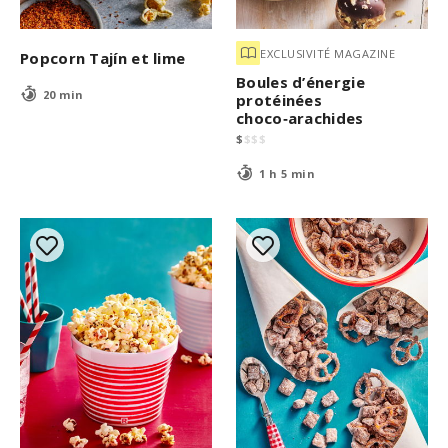
EXCLUSIVITÉ MAGAZINE
Popcorn Tajín et lime
Boules d’énergie
20 min
protéinées
choco‑arachides
$
$
$
$
1 h 5 min