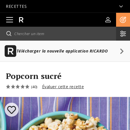
RECETTES
Ouvrir
la
navigation
principale
Télécharger la nouvelle application RICARDO
Popcorn sucré
Évaluer cette recette
(40)