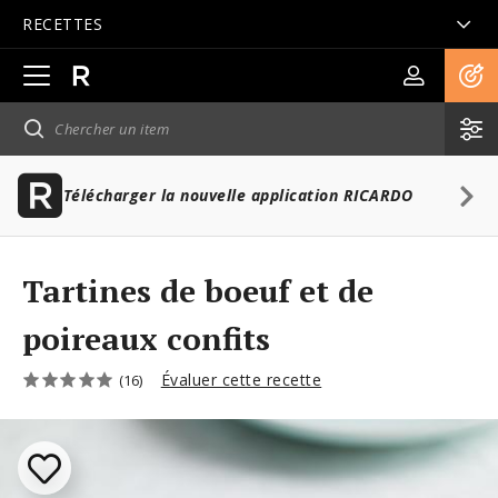
RECETTES
Ouvrir
la
navigation
principale
Télécharger la nouvelle application RICARDO
Tartines de boeuf et de
poireaux confits
Évaluer cette recette
(16)