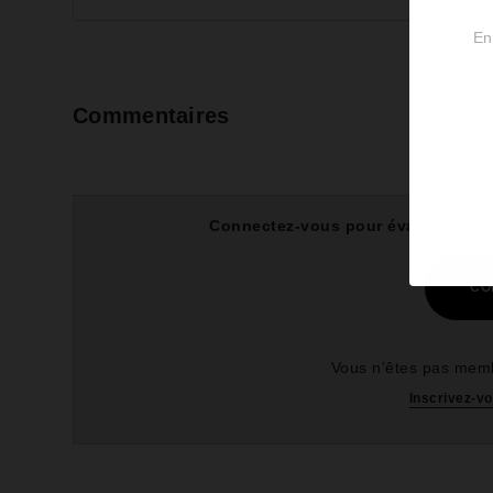
En
Commentaires
Connectez-vous pour évaluer cette 
CO
Vous n'êtes pas memb
Inscrivez-vo