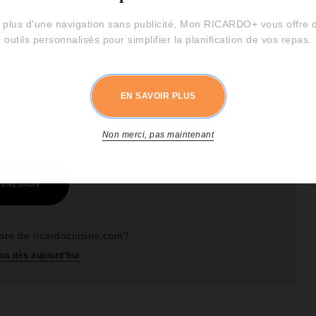
 plus d'une navigation sans publicité, Mon RICARDO+ vous offre 
outils personnalisés pour simplifier la planification de vos repas.
EN SAVOIR PLUS
Non merci, pas maintenant
recette et pour écrire vos commentaires
NNEXION
re de ricardocuisine.com?
us dès aujourd'hui