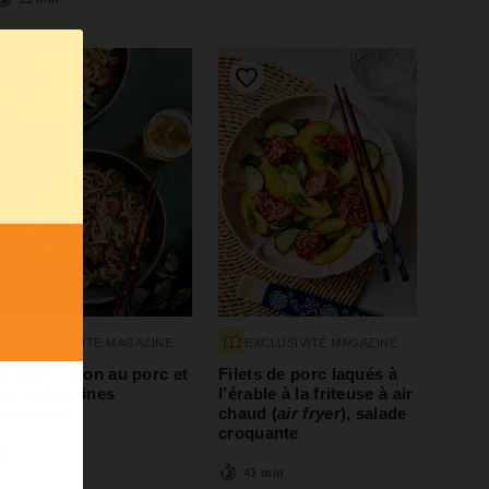
EXCLUSIVITÉ MAGAZINE
EXCLUSIVITÉ MAGAZINE
Nouilles udon au porc et
Filets de porc laqués à
aux aubergines
l’érable à la friteuse à air
chinoises
chaud (
air fryer
), salade
croquante
e
50 min
43 min