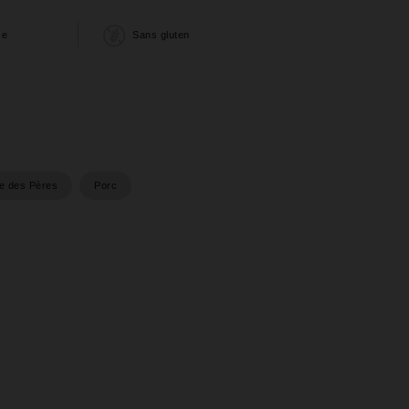
se
Sans gluten
e des Pères
Porc