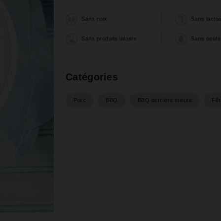
Sans noix
Sans lacto
Sans produits laitiers
Sans oeufs
Catégories
Porc
BBQ
BBQ dernière minute
Fêt