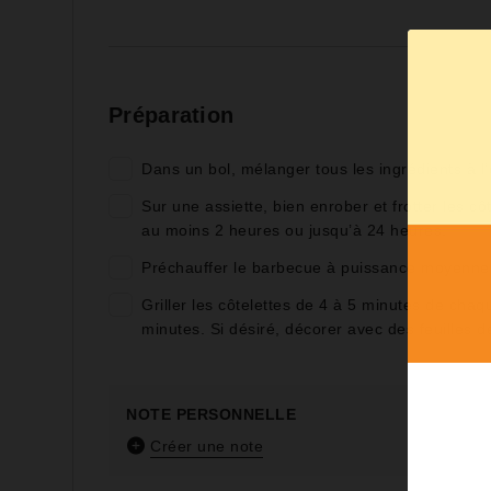
Préparation
Dans un bol, mélanger tous les ingrédients à l’
Sur une assiette, bien enrober et frotter les cô
au moins 2 heures ou jusqu’à 24 heures.
Préchauffer le barbecue à puissance moyenne à 
Griller les côtelettes de 4 à 5 minutes de cha
minutes. Si désiré, décorer avec des feuilles de
NOTE PERSONNELLE
Créer une note