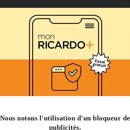
PASSER EN MODE CUISINE
exception des côtelettes.
telettes avec le mélange d’épices. Couvrir et réfrigérer
élevée. Huiler la grille.
que côté pour une cuisson rosée. Laisser reposer 5
 céleri ciselées.
Nous notons l'utilisation d'un bloqueur d
publicités.